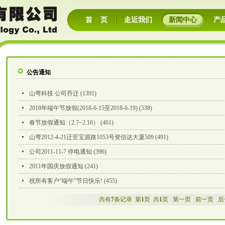
首 页
走近我们
新闻中心
产
公告通知
山弯科技 公司乔迁 (1391)
2018年端午节放假(2018-6-15至2018-6-19) (538)
春节放假通知（2.7~2.16） (461)
山弯2012-4-21迁至宝源路1053号资信达大厦509 (491)
公司2011-11-7 停电通知 (396)
2011年国庆放假通知 (241)
祝所有客户“端午”节日快乐! (455)
共有
7
条记录 第
1
页 共
1
页
第一页
前一页
后