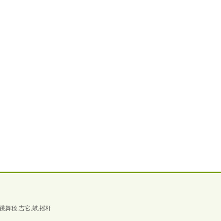
盘,跳舞毯,吉它,鼓,摇杆