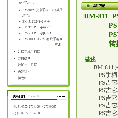
有线手柄IC
详细说明
BM-903S 安卓手柄IC (游戏手
BM-811 P
柄IC)
BM-512 双打转换器
PS
BM-970 PS3 手柄IC
PS
BM-511 PS2转换PS3 IC
BM-501 USB-PS3有线手柄 IC
转
更多...
2.4G无线手柄IC
方向盘 IC
描述
鼓IC与吉它IC
BM-811
跳舞毯IC
PS
手柄
特色IC
PS
吉它
PS
吉它
联系我们
Contact Us
PS
吉它
PS
吉它
电话: 0755-27941994 / 27940965
PS
吉它
传真: 0755-61624595