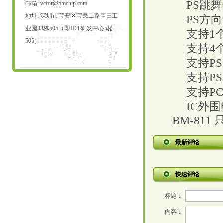
PS
跳舞
邮箱:
vcfor@bmchip.com
地址: 深圳市宝安区宝民二路臣田工
PS
方向
业园33栋505（即IDT研发中心5楼
支持
1
505）
支持
4
支持
PS
支持
PS
支持
PC
IC
外围
BM-811
最新评论
快速评论
标题：
内容：