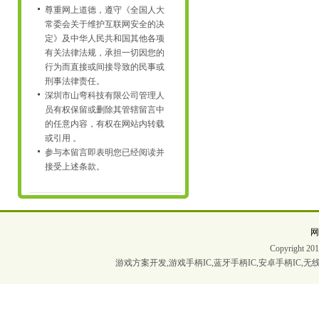
尊重网上道德，遵守《全国人大
常委会关于维护互联网安全的决
定》及中华人民共和国其他各项
有关法律法规，承担一切因您的
行为而直接或间接导致的民事或
刑事法律责任。
深圳市山弯科技有限公司管理人
员有权保留或删除其管辖留言中
的任意内容，有权在网站内转载
或引用 。
参与本留言即表明您已经阅读并
接受上述条款。
Copyrigh
游戏方案开发,游戏手柄IC,蓝牙手柄IC,安卓手柄IC,无线手柄I